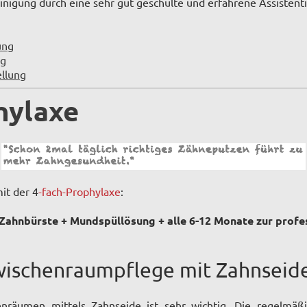
inigung durch eine sehr gut geschulte und erfahrene Assistent
ung
ng
ellung
hylaxe
it der 4
-fach-Prophylaxe
:
ahnbürste + Mundspüllösung + alle 6-12 Monate zur prof
Zwischenraumpflege mit Zahnseid
nräumen mittels Zahnseide ist sehr wichtig. Die regelmä