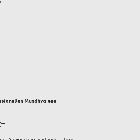
in
essionellen Mundhygiene
e-
ßige Anwendung verhindert bzw.