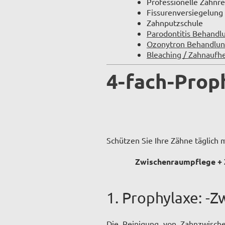
Professionelle Zahnre
Fissurenversiegelung
Zahnputzschule
Parodontitis Behandl
Ozonytron Behandlu
Bleaching / Zahnaufh
4-fach-Prop
Schützen Sie Ihre Zähne täglich m
Zwischenraumpflege + Z
1. Prophylaxe: -
Die Reinigung von Zahnzwische