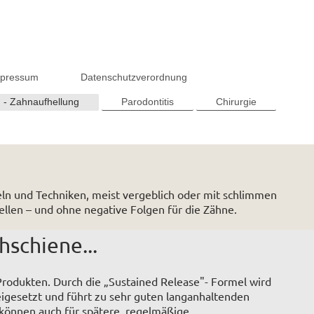
mpressum
Datenschutzverordnung
 - Zahnaufhellung
Parodontitis
Chirurgie
eln und Techniken, meist vergeblich oder mit schlimmen
ellen – und ohne negative Folgen für die Zähne.
hschiene...
Produkten. Durch die „Sustained Release"- Formel wird
eigesetzt und führt zu sehr guten langanhaltenden
 können auch für spätere, regelmäßige